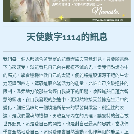
天使數字1114
的訊息
我們每一個人都蘊含著豐富的能量體驗與直覺洞見，只要願意靜
下心來感受，就能看見自己內在那道不滅的光，當我們點燃心中
的燭光，學會穩穩地做自己的太陽，便能將這股源源不絕的生命
力照耀到四方，駕馭這股充滿活力的能量，允許自己突破過往的
限制，溫柔地打破那些曾經自我設下的阻礙，喚醒熾熱且蘊含智
慧的靈魂，在自我發現的旅途中，更坦然地接受並擁抱生活中的
變化，細細品味每一個境遇所帶來的學習與啟發，創造性的表
達，是我們靈魂的禮物，勇敢堅守內在的真理，讓獨特的聲音被
世界聽見，這是愛自己的開始，也是對自己最高的忠誠，當我們
學會全然地愛自己，這份愛便會自然流動，化作無限的能量，溫