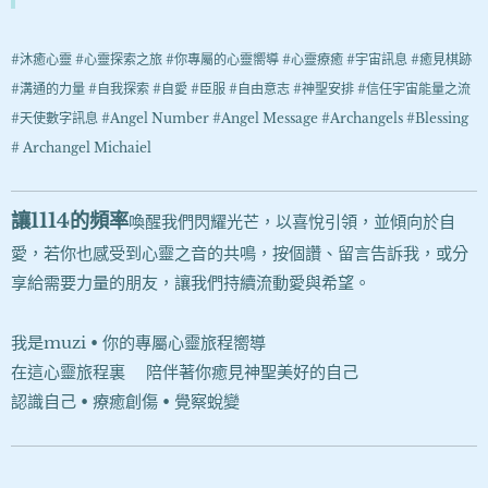
#沐癒心靈 #心靈探索之旅 #你專屬的心靈嚮導 #心靈療癒 #宇宙訊息 #癒見棋跡
#溝通的力量 #自我探索 #自愛 #臣服 #自由意志 #神聖安排 #信任宇宙能量之流
#天使數字訊息 #Angel Number #Angel Message #Archangels #Blessing
# Archangel Michaiel
讓
1114
的頻率
喚醒我們閃耀光芒，以喜悅引領，並傾向於自
愛，若你也感受到心靈之音的共鳴，按個讚、留言告訴我，或分
享給需要力量的朋友，讓我們持續流動愛與希望。
我是muzi • 你的專屬心靈旅程嚮導
在這心靈旅程裏❤陪伴著你癒見神聖美好的自己
認識自己 • 療癒創傷 • 覺察蛻變