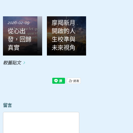
2026-01-21
摩羯新月
2026-02-09
從心出
開啟的人
發，回歸
生校準與
真實
未來視角
較舊貼文
留言