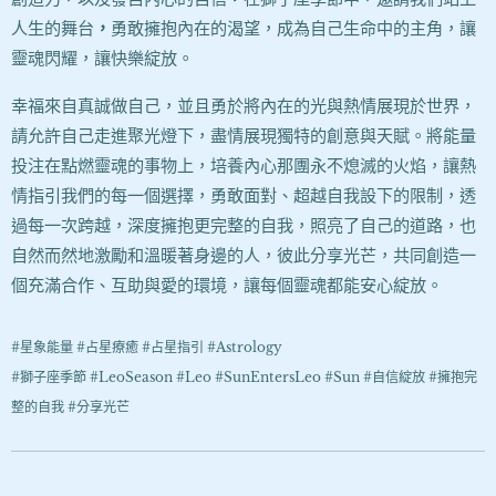
人生的舞台
，
勇敢擁抱內在的渴望，成為自己生命中的主角，讓
靈魂閃耀，讓快樂綻放。
幸福來自真誠做自己，並且勇於將內在的光與熱情展現於世界，
請允許自己走進聚光燈下，盡情展現獨特的創意與天賦。將能量
投注在點燃靈魂的事物上，培養內心那團永不熄滅的火焰，讓熱
情指引我們的每一個選擇，勇敢面對、超越自我設下的限制，透
過每一次跨越，深度擁抱更完整的自我，照亮了自己的道路，也
自然而然地激勵和溫暖著身邊的人，彼此分享光芒，共同創造一
個充滿合作、互助與愛的環境，讓每個靈魂都能安心綻放。
#星象能量 #占星療癒 #占星指引 #Astrology
#獅子座季節 #LeoSeason #Leo #SunEntersLeo #Sun #自信綻放 #擁抱完
整的自我 #分享光芒