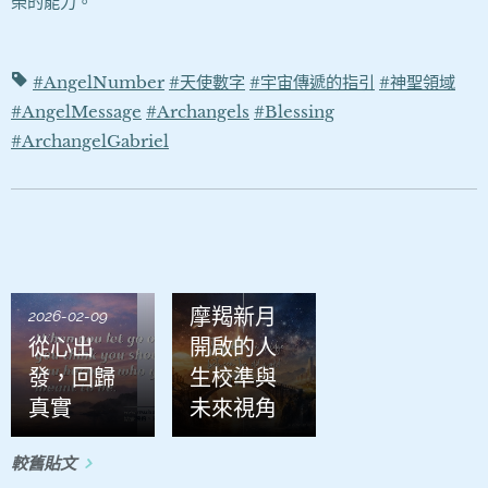
榮的能力。
#AngelNumber
#天使數字
#宇宙傳遞的指引
#神聖領域
#AngelMessage
#Archangels
#Blessing
#ArchangelGabriel
2026-01-21
摩羯新月
2026-02-09
從心出
開啟的人
發，回歸
生校準與
真實
未來視角
較舊貼文