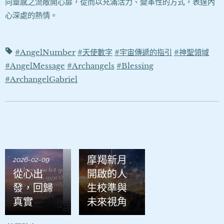
向靈感之流敞開心扉，從而以充滿活力、變革性的方式，表達內
心深處的熱情。
#AngelNumber
#天使數字
#宇宙傳遞的指引
#神聖領域
#AngelMessage
#Archangels
#Blessing
#ArchangelGabriel
2026-01-21
摩羯新月
2026-02-09
從心出
開啟的人
發，回歸
生校準與
真實
未來視角