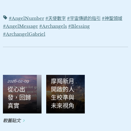
#AngelNumber
#天使數字
#宇宙傳遞的指引
#神聖領域
#AngelMessage
#Archangels
#Blessing
#ArchangelGabriel
2026-01-21
摩羯新月
2026-02-09
從心出
開啟的人
發，回歸
生校準與
真實
未來視角
較舊貼文