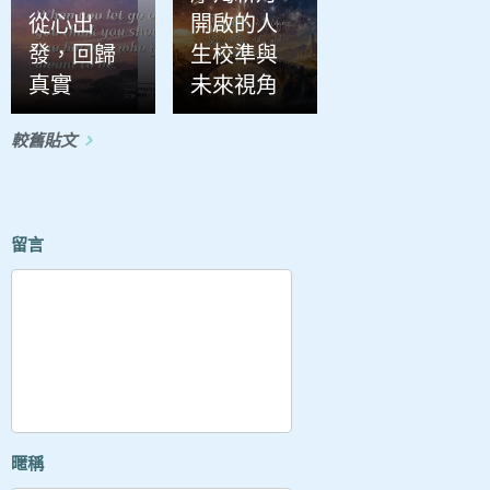
從心出
開啟的人
發，回歸
生校準與
真實
未來視角
較舊貼文
留言
暱稱