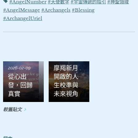
#AngelNumber
#天使數字
#宇宙傳遞的指引
#神聖領域
#AngelMessage
#Archangels
#Blessing
#ArchangelUriel
2026-01-21
摩羯新月
2026-02-09
從心出
開啟的人
發，回歸
生校準與
真實
未來視角
較舊貼文