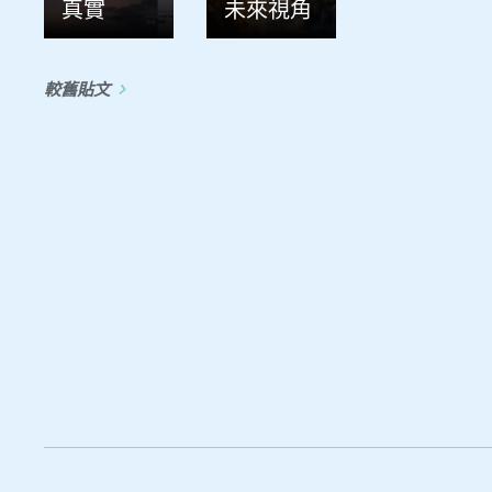
真實
未來視角
較舊貼文