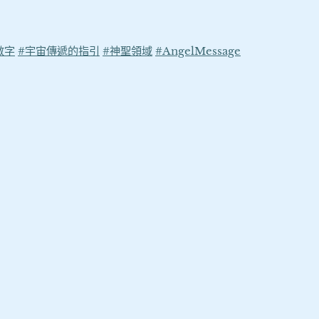
數字
#宇宙傳遞的指引
#神聖領域
#AngelMessage