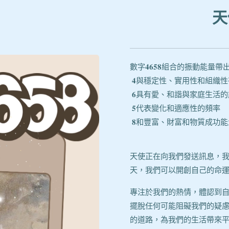
天
數字𝟒𝟔𝟓𝟖組合的振動
𝟒與穩定性、實用性和組織
𝟔具有愛、和諧與家庭生活
𝟓代表變化和適應性的頻率
𝟖和豐富、財富和物質成功
天使正在向我們發送訊息，
天，我們可以開創自己的命
專注於我們的熱情，體認到
擺脫任何可能阻礙我們的疑
的道路，為我們的生活帶來