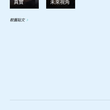
真實
未來視角
較舊貼文