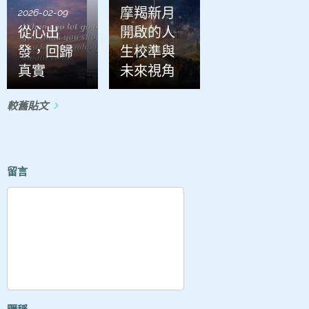
摩羯新月
2026-02-09
從心出
開啟的人
發，回歸
生校準與
真實
未來視角
較舊貼文
留言