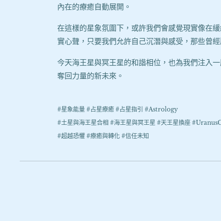
內在的療癒自動展開。
在這樣的星象氛圍下，或許我們會感覺現實像在緩
實心聲，只要我們允許自己沉潛與感受，那些曾經
今天海王星與冥王星的和諧相位，也為我們注入一
奪回力量的新未來。
#星象能量 #占星療癒 #占星指引 #Astrology
#土星與海王星合相 #海王星與冥王星 #天王星換座 #UranusChan
#超越恐懼 #療癒與轉化 #信任未知