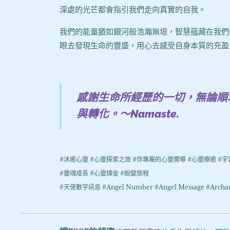
深處的光芒都會指引我們走向真實的自我。
我們的能量猶如銀河般浩瀚無垠，智慧蘊藏在我們
眼去發現生命的豐盛，用心去感受自身本質的充盈
感謝生命所經歷的一切，無論順
與轉化。～Namaste.
#沐癒心靈 #心靈探索之旅 #你專屬的心靈嚮導 #心靈療癒 #宇
#靈魂成長 #心靈煉金 #蛻變旅程
#天使數字訊息 #Angel Number #Angel Message #Archange