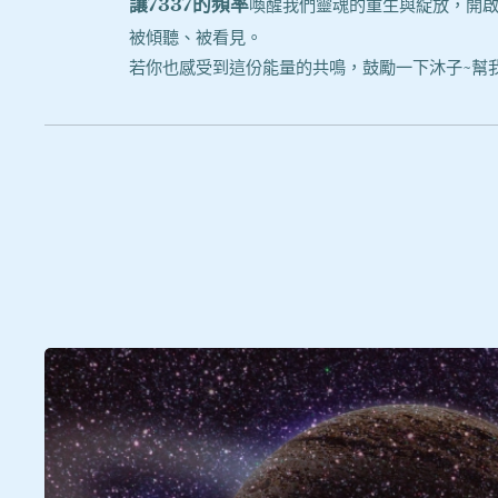
讓7337的頻率
喚醒我們靈魂的重生與綻放，開啟
被傾聽、被看見。
若你也感受到這份能量的共鳴，鼓勵一下沐子~幫