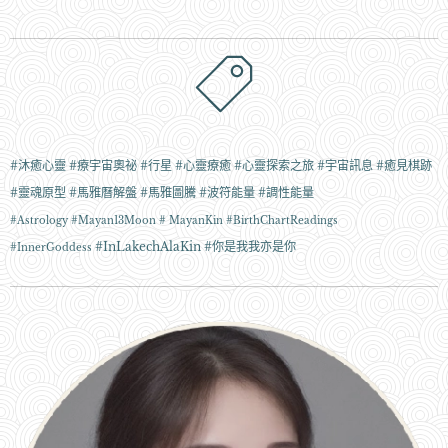
#沐癒心靈 #療宇宙奧祕 #行星 #心靈療癒 #心靈探索之旅 #宇宙訊息 #癒見棋跡
#靈魂原型 #馬雅曆解盤 #馬雅圖騰 #波符能量 #調性能量
#Astrology
#Mayan13Moon # MayanKin #BirthChartReadings
#InLakechAlaKin #你是我我亦是你
#InnerGoddess