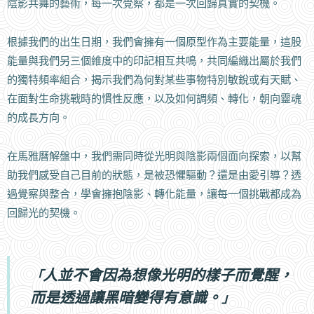
陰影共舞的藝術，每一次覺察，都是一次回歸真實的契機。
根據我們的出生日期，我們會擁有一個原型作為主要能量，這股
能量與我們另三個維度中的印記相互共鳴，共同編織出屬於我們
的獨特頻率組合，揭示我們為何對某些事物特別敏銳或有天賦、
在面對生命挑戰時的慣性反應，以及如何調頻、轉化，朝向靈魂
的成長方向。
在馬雅曆解盤中，我們需同時從光明與陰影兩個面向探索，以幫
助我們感受自己目前的狀態，是被恐懼驅動？還是由愛引導？透
過覺察與整合，學會擁抱陰影、轉化能量，讓每一個挑戰都成為
回歸光的契機。
人並不會因為想像光明的樣子而覺醒，
「
而是透過讓黑暗變得有意識。
」