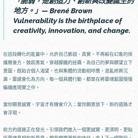
「脆弱，是創造力、創新與改變誕生的
地方。」— Brené Brown
Vulnerability is the birthplace of
creativity, innovation, and change.
在這段轉化的能量中，允許自己脆弱、真實，不再躲在幻象的保
護層後方，鼓起勇氣，穿越朦朧的迷霧，為自己的夢與願望立下
意圖，既貼合個人渴望，也與集體的流動相呼應，混亂終將沉
澱，靈感會化為方向，每一個具體行動，都是在將靈魂藍圖慢慢
編織進現實之中。
當你願意誠實，宇宙才有機會介入；當你願意放下，新的道路才
會浮現。
前方的道路正在發光，引領我們進入一個更誠實、更清明、更貼
近靈魂真相的新篇章，願我們帶著新的信任，走入下一個階段。