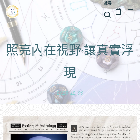
搜尋
照亮內在視野·讓真實浮
現
2025-12-09