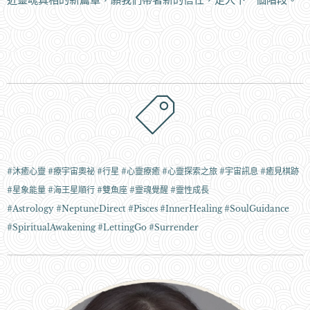
#沐癒心靈 #療宇宙奧祕 #行星 #心靈療癒 #心靈探索之旅 #宇宙訊息 #癒見棋跡
#星象能量 #海王星順行 #雙魚座 #靈魂覺醒 #靈性成長
#Astrology #NeptuneDirect #Pisces #InnerHealing #SoulGuidance
#SpiritualAwakening #LettingGo #Surrender