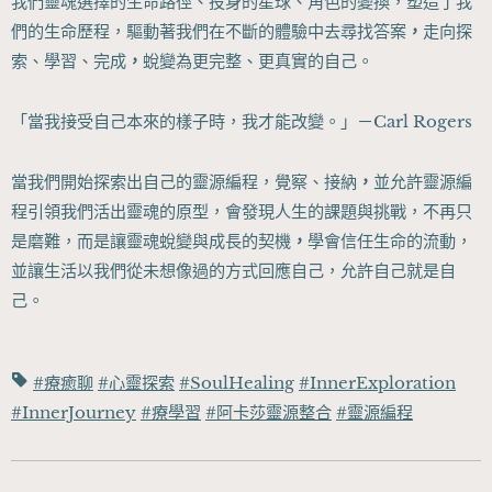
我們靈魂選擇的生命路徑、投身的星球、角色的變換，塑造了我
們的生命歷程，驅動著我們在不斷的體驗中去尋找答案
，
走向探
索、學習、完成
，
蛻變為更完整、更真實的自己。
「當我接受自己本來的樣子時，我才能改變。」－Carl Rogers
當我們開始探索出自己的靈源編程，覺察、接納
，
並允許靈源編
程引領我們活出靈魂的原型，會發現人生的課題與挑戰，不再只
是磨難，而是讓靈魂蛻變與成長的契機
，
學會信任生命的流動，
並讓生活以我們從未想像過的方式回應自己，允許自己就是自
己。
#療癒聊
#心靈探索
#SoulHealing
#InnerExploration
#InnerJourney
#療學習
#阿卡莎靈源整合
#靈源編程