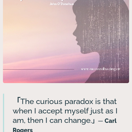
「
The curious paradox is that
when I accept myself just as I
am, then I can change.
」
—
Carl
Rogers