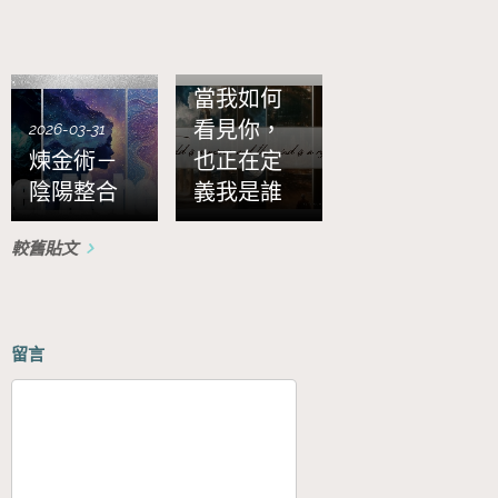
2026-01-30
當我如何
看見你，
2026-03-31
煉金術－
也正在定
陰陽整合
義我是誰
較舊貼文
留言