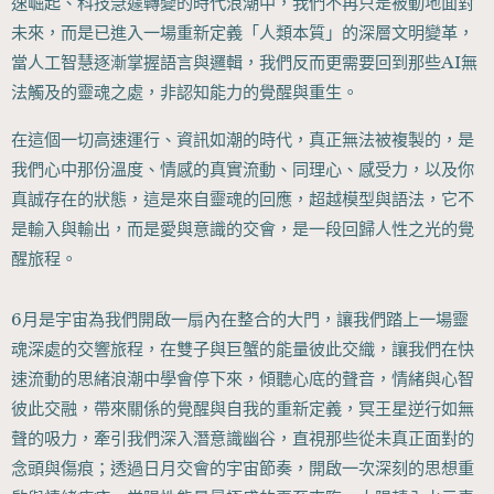
速崛起、科技急遽轉變的時代浪潮中，我們不再只是被動地面對
未來，而是已進入一場重新定義「人類本質」的深層文明變革，
當人工智慧逐漸掌握語言與邏輯，我們反而更需要回到那些AI無
法觸及的靈魂之處，非認知能力的覺醒與重生。
在這個一切高速運行、資訊如潮的時代，真正無法被複製的，是
我們心中那份溫度、情感的真實流動、同理心、感受力，以及你
真誠存在的狀態，這是來自靈魂的回應，超越模型與語法，它不
是輸入與輸出，而是愛與意識的交會，是一段回歸人性之光的覺
醒旅程。
6月是宇宙為我們開啟一扇內在整合的大門，讓我們踏上一場靈
魂深處的交響旅程，在雙子與巨蟹的能量彼此交織，讓我們在快
速流動的思緒浪潮中學會停下來，傾聽心底的聲音，情緒與心智
彼此交融，帶來關係的覺醒與自我的重新定義，冥王星逆行如無
聲的吸力，牽引我們深入潛意識幽谷，直視那些從未真正面對的
念頭與傷痕；透過日月交會的宇宙節奏，開啟一次深刻的思想重