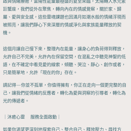
啟與情緒療癒，當陽性能量最極盛的夏至來臨，太陽轉入水元素
巨蟹座，我們從外在聚焦，轉向內在的情感覺察，關於家、歸
屬、愛與安全感，這些靈魂課題也因滿月如潮水般的情緒浮現而
被照亮，讓我們靜心下來深層的情感淨化與家族能量釋放的契
機。
這個月讓自己慢下來，整理內在能量，讓身心的負荷得到釋放，
允許自己不完美，允許內在保留空間，在混亂之中聽見神聖的低
語，在不確定中看見愛的線索，傾聽、哭泣、靜心、創作或者，
只是簡單地，允許「現在的你」存在。
請記得—你並不孤單，你值得擁有，你正在走向一個更完整的自
己，讓我們從情緒的反應者，轉化為愛與洞察的引導者，轉化為
光的傳遞者。
｜沐癒心靈🦄服務全面啟動｜
如果你渴望更深刻地探索自己、整合自己、釋放壓力、尋找方