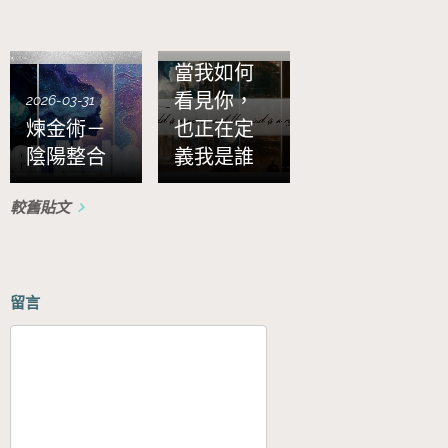
2026-01-30
當我如何
看見你，
2026-03-31
煉金術－
也正在定
陰陽整合
義我是誰
較舊貼文
留言