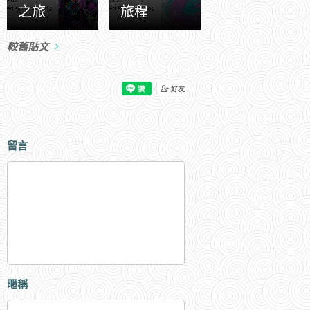
之旅
旅程
較舊貼文
留言
暱稱