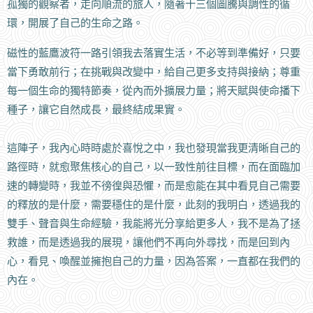
孤獨的觀察者，走向順流的旅人，隨著十三個圖騰與調性的循
環，開展了自己的生命之路。
磁性的藍鷹波符一路引領我去落實生活，不必等到準備好，只要
當下勇敢前行；在挑戰與改變中，給自己更多支持與接納；尊重
每一個生命的獨特節奏，從內而外擴展力量；將天賦與使命播下
種子，讓它自然成長，最終結成果實。
這陣子，我內心時時處於喜悅之中，我也發現當我更清晰自己的
路徑時，就愈聚焦核心的自己，以一致性前往目標，而在面臨加
速的轉變時，我並不徬徨與恐懼，而是愈能在其中看見自己需要
的釋放的是什麼，需要穩住的是什麼，此刻的我明白，透過我的
雙手、聲音與生命經驗，我能將光分享給更多人，我不是為了拯
救誰，而是透過我的展現，讓他們不再向外尋找，而是回到內
心，看見、喚醒並擁抱自己的力量，因為答案，一直都在我們的
內在。