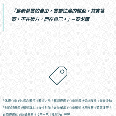
「鳥羨慕雲的自由，雲嚮往鳥的輕盈。其實答
案，不在彼方，而在自己。」─泰戈爾
#沐癒心靈 #沐癒心藝徑 #藝術之旅 #藝術療癒 #心靈嚮導 #情緒釋放 #能量流動
#創作即療癒
#藝術靜心 #靈性創作 #曼陀羅畫 #心靈藝術 #馬雅曆 #藍鷹波符 #
靈魂療癒師 #能量療癒 #找回自己 #喚醒內在光芒