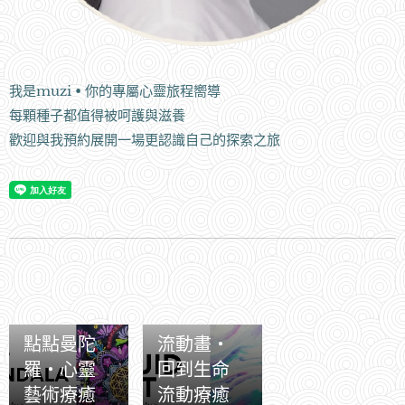
我是muzi • 你的專屬心靈旅程嚮導
每顆種子都值得被呵護與滋養
歡迎與我預約展開一場更認識自己的探索之旅
2026-06-29
2026-04-30
點點曼陀
流動畫・
羅・心靈
回到生命
藝術療癒
流動療癒