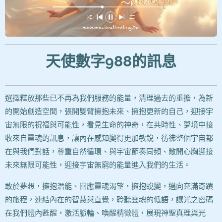
天使數字988
的訊息
選擇釋放那些已不再為我們服務的能量，清理過去的重擔，為新
的開始創造空間，張開雙臂擁抱未來、擁抱更新的自己，迎接宇
宙無限的祝福與可能性，看見生命的神奇，在共時性、夢境中接
收來自靈魂的訊息，讓內在感知變得更加敏銳，彷彿整個宇宙都
在與我們對話，尊重自然循環、與宇宙節奏同頻、敞開心胸迎接
未來無限可能性，迎接宇宙無窮的能量進入我們的生活。
敢於夢想，擁抱潛能、回應靈魂渴望，擁抱蛻變，邁向充滿奇蹟
的旅程，連結內在的智慧與直覺，聆聽靈魂的低語，讓光之密碼
在我們體內甦醒，激活脈輪、喚醒精微體，展現神聖真理與光