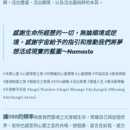
輝，活出豐盛、活出願景，以及活出最純粹的本質
。
感謝生命所經歷的一切，無論順境或逆
境，
感謝宇宙給予的指引和推動我們將夢
想活成現實的藍圖
～Namaste
#沐癒心靈 #心靈探索之旅 #你專屬的心靈嚮導 #心靈療癒 #宇宙訊息 #癒見棋跡
#靈魂蛻變之旅 #開啟光之密碼 #DNA啟動 #活出真實 #豐盛人生 #激活脈導輪
#
天使數字訊息 #Angel Number #Angel Message #Archangels #Blessing
#Archangel Azreal
讓988
的頻率
我們靈魂之光穿越生命，照耀自己與這個世
喚醒
界
，若你也感受到心靈之音的共鳴，按個讚、留言告訴我，或分