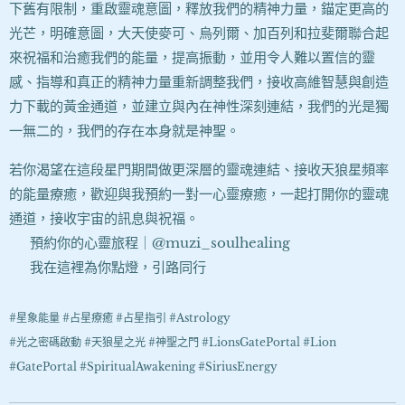
下舊有限制，重啟靈魂意圖，釋放我們的精神力量，錨定更高的
光芒，明確意圖，大天使麥可、烏列爾、加百列和拉斐爾聯合起
來祝福和治癒我們的能量，提高振動，並用令人難以置信的靈
感、指導和真正的精神力量重新調整我們
，接收高維智慧與創造
力下載的黃金通道，並建立與內在神性深刻連結，我們的光是獨
一無二的，我們的存在本身就是神聖。
若你渴望在這段星門期間做更深層的靈魂連結、接收天狼星頻率
的能量療癒，歡迎與我預約一對一心靈療癒，一起打開你的靈魂
通道，接收宇宙的訊息與祝福
。
✨ 預約你的心靈旅程｜@muzi_soulhealing
✨
我在這裡為你點燈，引路同行
#星象能量 #占星療癒 #占星指引 #Astrology
#光之密碼啟動 #天狼星之光 #神聖之門 #LionsGatePortal #Lion
#GatePortal #SpiritualAwakening #SiriusEnergy