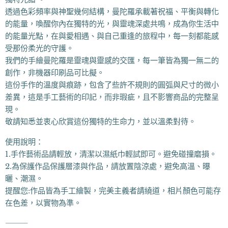
透過色彩頻率與神聖幾何結構，曼陀羅承載著祝福、平衡與轉化
的能量，喚醒你內在獨特的光，與靈魂深處共鳴，成為你生活中
的能量光點，在與愛相遇、與自己重逢的旅程中，每一刻都能感
受那份柔光的守護。
我們的手繪曼陀羅是靈魂與靈感的交匯，每一筆皆為獨一無二的
創作，非機器印刷品可比擬。
這份手作的溫度與痕跡，包含了些許不規則的圓弧與尺寸的微小
差異，這是手工藝術的印記，而非瑕疵，且不影響商品的完整呈
現。
敬請知悉並衷心欣賞這份獨特的生命力，並以溫柔對待。
使用說明：
1.手作藝術品請輕放，清潔以濕紙巾輕試即可。避免碰撞磨損。
2.為保護作品保護層漆與作品，請放置陰涼處，避免高溫、曝
曬、潮濕。
提醒您:作品皆為手工繪製，完美主義者請繞道，相片顏色可能存
在色差，以實物為準。
⸻