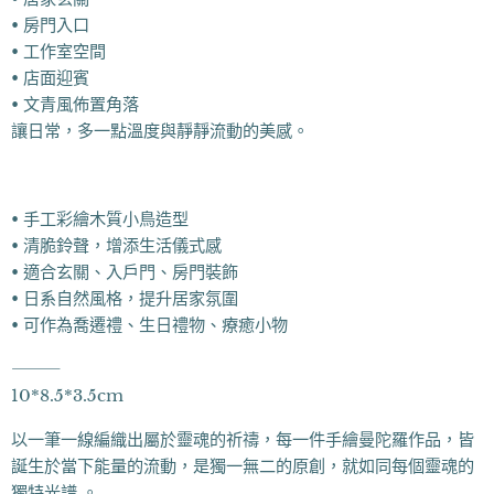
• 房門入口
• 工作室空間
• 店面迎賓
• 文青風佈置角落
讓日常，多一點溫度與靜靜流動的美感。
• 手工彩繪木質小鳥造型
• 清脆鈴聲，增添生活儀式感
• 適合玄關、入戶門、房門裝飾
• 日系自然風格，提升居家氛圍
• 可作為喬遷禮、生日禮物、療癒小物
⸻
10*8.5*3.5cm
以一筆一線編織出屬於靈魂的祈禱，每一件手繪曼陀羅作品，皆
誕生於當下能量的流動，是獨一無二的原創，就如同每個靈魂的
獨特光譜 。