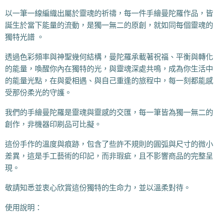
以一筆一線編織出屬於靈魂的祈禱，每一件手繪曼陀羅作品，皆
誕生於當下能量的流動，是獨一無二的原創，就如同每個靈魂的
獨特光譜 。
透過色彩頻率與神聖幾何結構，曼陀羅承載著祝福、平衡與轉化
的能量，喚醒你內在獨特的光，與靈魂深處共鳴，成為你生活中
的能量光點，在與愛相遇、與自己重逢的旅程中，每一刻都能感
受那份柔光的守護。
我們的手繪曼陀羅是靈魂與靈感的交匯，每一筆皆為獨一無二的
創作，非機器印刷品可比擬。
這份手作的溫度與痕跡，包含了些許不規則的圓弧與尺寸的微小
差異，這是手工藝術的印記，而非瑕疵，且不影響商品的完整呈
現。
敬請知悉並衷心欣賞這份獨特的生命力，並以溫柔對待。
使用說明：