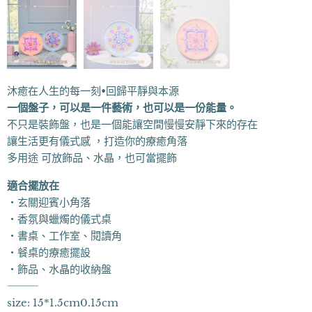
沐癒在人生的每一刻•回歸平靜與本源
一個盤子，可以是一件藝術，也可以是一份能量。
不只是裝飾盤，也是一個能讓空間慢慢安靜下來的存在
讓生活更有儀式感 ，打造你的療癒角落
多用途 可放飾品、水晶，也可當擺飾
適合擺放在
・玄關迎賓小角落
・香氛與蠟燭的儀式桌
・書桌、工作室、閱讀角
・餐桌的療癒擺設
・飾品、水晶的收納盤
⸻
size: 15*1.5cm0.15cm