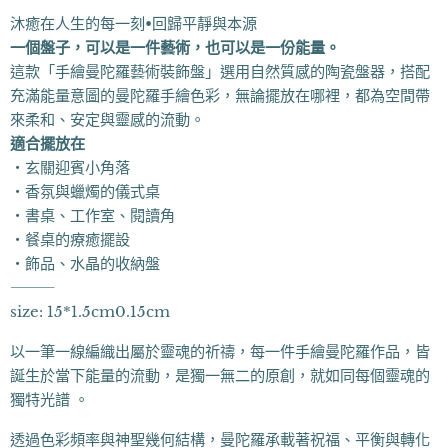
沐癒在人生的每一刻•回歸平靜與本源
一個盤子，可以是一件藝術，也可以是一份能量。
這款「手繪曼陀羅藝術裝飾盤」選用自然質感的陶瓷盤器，搭配
充滿能量意圖的曼陀羅手繪色彩，無論擺放在哪裡，都為空間帶
來柔和、安定與靈感的流動。
適合擺放在
・玄關迎賓小角落
・香氛與蠟燭的儀式桌
・書桌、工作室、閱讀角
・餐桌的療癒擺設
・飾品、水晶的收納盤
⸻
size: 15*1.5cm0.15cm
以一筆一線編織出屬於靈魂的祈禱，每一件手繪曼陀羅作品，皆
誕生於當下能量的流動，是獨一無二的原創，就如同每個靈魂的
獨特光譜 。
透過色彩頻率與神聖幾何結構，曼陀羅承載著祝福、平衡與轉化