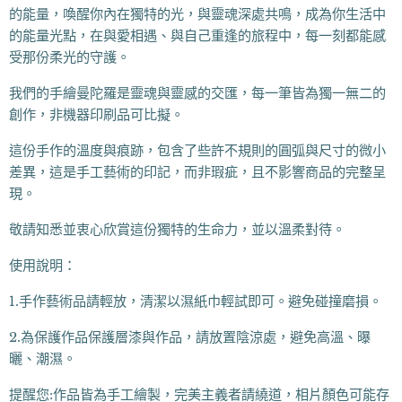
的能量，喚醒你內在獨特的光，與靈魂深處共鳴，成為你生活中
的能量光點，在與愛相遇、與自己重逢的旅程中，每一刻都能感
受那份柔光的守護。
我們的手繪曼陀羅是靈魂與靈感的交匯，每一筆皆為獨一無二的
創作，非機器印刷品可比擬。
這份手作的溫度與痕跡，包含了些許不規則的圓弧與尺寸的微小
差異，這是手工藝術的印記，而非瑕疵，且不影響商品的完整呈
現。
敬請知悉並衷心欣賞這份獨特的生命力，並以溫柔對待。
使用說明：
1.手作藝術品請輕放，清潔以濕紙巾輕試即可。避免碰撞磨損。
2.為保護作品保護層漆與作品，請放置陰涼處，避免高溫、曝
曬、潮濕。
提醒您:作品皆為手工繪製，完美主義者請繞道，相片顏色可能存