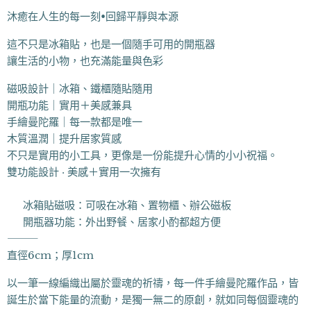
沐癒在人生的每一刻•回歸平靜與本源
這不只是冰箱貼，也是一個隨手可用的開瓶器
讓生活的小物，也充滿能量與色彩
磁吸設計｜冰箱、鐵櫃隨貼隨用
開瓶功能｜實用＋美感兼具
手繪曼陀羅｜每一款都是唯一
木質溫潤｜提升居家質感
不只是實用的小工具，更像是一份能提升心情的小小祝福。
雙功能設計 · 美感＋實用一次擁有
✔ 冰箱貼磁吸：可吸在冰箱、置物櫃、辦公磁板
✔ 開瓶器功能：外出野餐、居家小酌都超方便
⸻
直徑6cm；厚1cm
以一筆一線編織出屬於靈魂的祈禱，每一件手繪曼陀羅作品，皆
誕生於當下能量的流動，是獨一無二的原創，就如同每個靈魂的