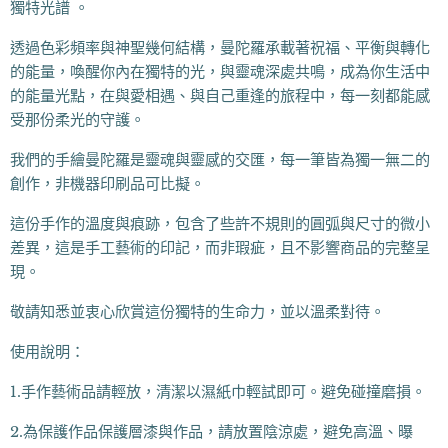
獨特光譜 。
透過色彩頻率與神聖幾何結構，曼陀羅承載著祝福、平衡與轉化
的能量，喚醒你內在獨特的光，與靈魂深處共鳴，成為你生活中
的能量光點，在與愛相遇、與自己重逢的旅程中，每一刻都能感
受那份柔光的守護。
我們的手繪曼陀羅是靈魂與靈感的交匯，每一筆皆為獨一無二的
創作，非機器印刷品可比擬。
這份手作的溫度與痕跡，包含了些許不規則的圓弧與尺寸的微小
差異，這是手工藝術的印記，而非瑕疵，且不影響商品的完整呈
現。
敬請知悉並衷心欣賞這份獨特的生命力，並以溫柔對待。
使用說明：
1.手作藝術品請輕放，清潔以濕紙巾輕試即可。避免碰撞磨損。
2.為保護作品保護層漆與作品，請放置陰涼處，避免高溫、曝