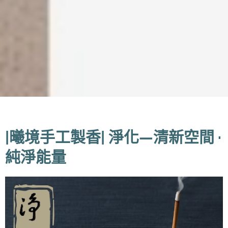
|曦境手工製香| 淨化—清新空間 ·
純淨能量