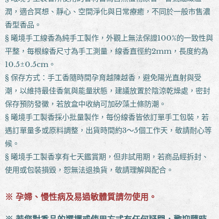
潤，適合冥想、靜心、空間淨化與日常療癒，不同於一般市售濃
香型香品。
§ 曦境手工線香為純手工製作，外觀上無法保證100%的一致性與
平整，每根線香尺寸為手工測量，線香直徑約2mm，長度約為
10.5±0.5cm。
§ 保存方式：手工香隨時間孕育越陳越香，避免陽光直射與受
潮，以維持最佳香氣與能量狀態，建議放置於陰涼乾燥處，密封
保存預防發黴，若放盒中收納可加矽藻土條防潮。
§ 曦境手工製香採小批量製作，每份線香皆依訂單手工包裝，若
遇訂單量多或原料調整，出貨時間約3～5個工作天，敬請耐心等
候。
§ 曦境手工製香享有七天鑑賞期，但非試用期，若商品經拆封、
使用或包裝損毀，恕無法退換貨，敬請理解與配合。
※ 孕婦、慢性病及易過敏體質請勿使用。