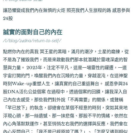
讓恐懼變成我們內在無惧的火炬 照亮我們人生旅程的路 感恩參與
24股
誠實的面對自己的內在
/l/blog/24dna/return-to-self/
點燃你內在的真我 冥王星的黑暗，滿月的潮汐，土星的磨練，從
不是為了摧毀我們，而是來啟動我們那本就潛藏於靈魂深處的智
慧與力量。 2025年，注定不平凡，這是一場靈性的躍遷，一道
宇宙打開的門，喚醒我們內在沉睡的力量，穿越混沌，在這神聖
時刻Wake-up重塑人生，讓真實的自己重返舞台。 感恩參與24
股DNA活化公益個案 在過程中，透過個案的回饋，讓我深入自
己內在去感受，那些我們對外說「不再需要」的關係，或聲稱
「早已放下」的執念，卻總會在某個不經意的時刻，突如其來地
浮現心頭，那一絲遺憾、那一抹悲傷、那股不平的情緒，依然在
內心角落默默運作，甚至悄悄左右我們的選擇與反應，我們會在
內心反問自己：「我不是已經原諒了嗎？」、「怎麼又遇到相似