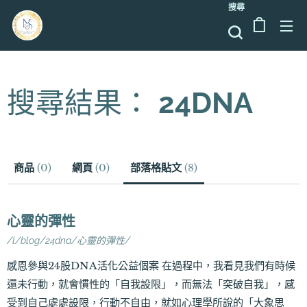
搜尋
搜尋結果：
24DNA
商品
(
0
)
網頁
(
0
)
部落格貼文
(
8
)
心靈的彈性
/l/blog/24dna/心靈的彈性/
感恩參與24股DNA活化公益個案 在過程中，我看見我們有時候
還未行動，就會慣性的「自我設限」，而無法「突破自我」，感
受到自己處處設限，行動不自由，就如心理學所說的「大象思