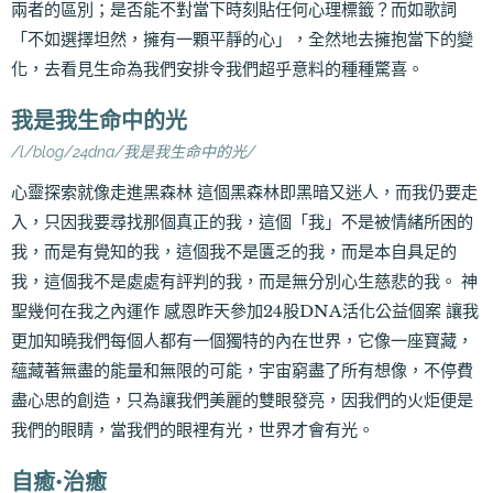
兩者的區別；是否能不對當下時刻貼任何心理標籤？而如歌詞
「不如選擇坦然，擁有一顆平靜的心」，全然地去擁抱當下的變
化，去看見生命為我們安排令我們超乎意料的種種驚喜。
我是我生命中的光
/l/blog/24dna/我是我生命中的光/
心靈探索就像走進黑森林 這個黑森林即黑暗又迷人，而我仍要走
入，只因我要尋找那個真正的我，這個「我」不是被情緒所困的
我，而是有覺知的我，這個我不是匱乏的我，而是本自具足的
我，這個我不是處處有評判的我，而是無分別心生慈悲的我。 神
聖幾何在我之內運作 感恩昨天參加24股DNA活化公益個案 讓我
更加知曉我們每個人都有一個獨特的內在世界，它像一座寶藏，
蘊藏著無盡的能量和無限的可能，宇宙窮盡了所有想像，不停費
盡心思的創造，只為讓我們美麗的雙眼發亮，因我們的火炬便是
我們的眼睛，當我們的眼裡有光，世界才會有光。
自癒•治癒