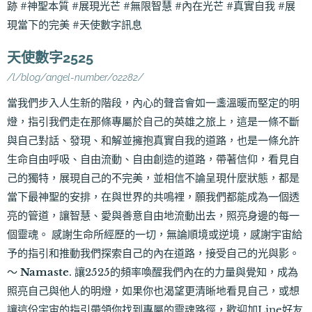
跡 #神聖本質 #展現光芒 #無限智慧 #內在光芒 #真實自我 #展
現當下的完美 #天使數字訊息
天使數字2525
/l/blog/angel-number/02282/
當我們步入人生新的階段，內心的聲音會如一盞溫暖而堅定的明
燈，指引我們走在那條專屬於自己的英雄之旅上，這是一條不斷
與自己對話、發現、和解並擁抱真實自我的道路，也是一條允許
生命自由呼吸、自由流動、自由創造的道路，帶著信仰，看見自
己的獨特，展現自己的不完美，並相信不論呈現什麼狀態，都是
當下最神聖的安排，在與世界的共鳴裡，願我們都能成為一個透
亮的管道，讓智慧、愛與善意自由地流動出去，照亮身邊的每一
個靈魂。 感謝生命所經歷的一切，無論順境或逆境，感謝宇宙給
予的指引和推動我們探索自己的內在道路，接受自己的光與影。
～
Namaste
. 讓2525的頻率喚醒我們內在的力量與覺知，成為
照亮自己與他人的明燈，如果你也渴望更清晰地看見自己，或想
讓這份宇宙的指引帶領你找到專屬的靈魂路徑，歡迎加Line好友