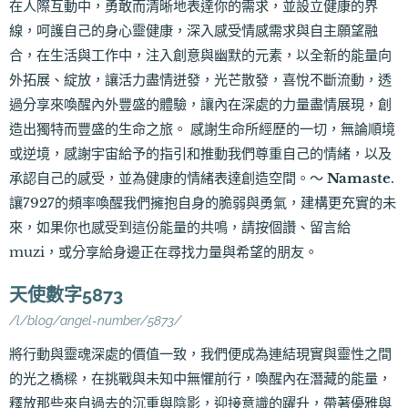
在人際互動中，勇敢而清晰地表達你的需求，並設立健康的界
線，呵護自己的身心靈健康，深入感受情感需求與自主願望融
合，在生活與工作中，注入創意與幽默的元素，以全新的能量向
外拓展、綻放，讓活力盡情迸發，光芒散發，喜悅不斷流動，透
過分享來喚醒內外豐盛的體驗，讓內在深處的力量盡情展現，創
造出獨特而豐盛的生命之旅。 感謝生命所經歷的一切，無論順境
或逆境，感謝宇宙給予的指引和推動我們尊重自己的情緒，以及
承認自己的感受，並為健康的情緒表達創造空間。～
Namaste
.
讓7927的頻率喚醒我們擁抱自身的脆弱與勇氣，建構更充實的未
來，如果你也感受到這份能量的共鳴，請按個讚、留言給
muzi，或分享給身邊正在尋找力量與希望的朋友。
天使數字5873
/l/blog/angel-number/5873/
將行動與靈魂深處的價值一致，我們便成為連結現實與靈性之間
的光之橋樑，在挑戰與未知中無懼前行，喚醒內在潛藏的能量，
釋放那些來自過去的沉重與陰影，迎接意識的躍升，帶著優雅與