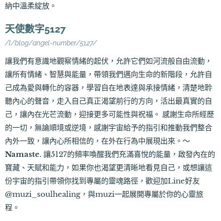
納中溫柔綻放。
天使數字5127
/l/blog/angel-number/5127/
讓我們有意識地觀察情緒的起伏，允許它們如河流般自由流動，
讓所有情緒、智慧與能量，帶領我們邁向生命的新階段，允許自
己成為愛與轉化的容器，學習自在地表達與承接情緒，清楚地聆
聽內心的聲音，走入自己真正渴望前行的方向，活出最真實的自
己，讓內在光芒流動，迎接更多可能性與祝福。 感謝生命所經歷
的一切，無論順境或逆境，感謝宇宙給予的指引和推動我們整合
內外一致，讓內心所相信的，在外在行為中展現出來。～
Namaste
. 讓5127的頻率喚醒我們充滿喜悅的能量，啟發內在的
寶藏、天賦和能力，如果你也渴望更清晰地看見自己，或想讓這
份宇宙的指引帶領你找到專屬的靈魂路徑，歡迎加Line好友
@muzi_soulhealing，與muzi一起展開專屬於你的心靈旅
程。