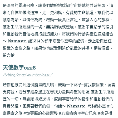
是深層的靈魂召喚，讓我們敏銳地感知宇宙傳遞的共時訊號，清
晰而自信地做出選擇，走上更和諧、有愛的生命軌道，讓我們以
感恩為始，以信任為終，啟動一段真正富足、啟發人心的旅程。
感謝生命所經歷的一切，無論順境或逆境，感謝宇宙給予的指引
和推動我們自信地擁抱創造能力，將我們的行動與靈性道路結合
～
Namaste
. 讓1314的頻率喚醒你靈魂的記憶，走上愛與信任
編織的靈性之路，如果你也感受到這份能量的共鳴，請按個讚、
留言給
天使數字0228
/l/blog/angel-number/0228/
若你也感受到這份能量的共鳴，鼓勵一下沐子~幫我按個讚、留言
支持我，或分享給身邊正在尋找力量與希望的朋友 感謝生命所經
歷的一切，無論順境或逆境，感謝宇宙給予的指引和推動我們的
真實閃耀，回應著我們的每一句話～
Namaste
. #沐癒心靈 #心
靈探索之旅 #你專屬的心靈嚮導 #心靈療癒 #宇宙訊息 #癒見棋