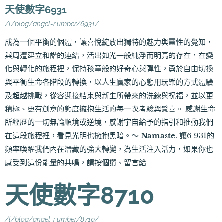
天使數字6931
/l/blog/angel-number/6931/
成為一個平衡的個體，讓喜悅綻放出獨特的魅力與靈性的覺知，
與周遭建立和諧的連結，活出如光一般純淨而明亮的存在，在變
化與轉化的旅程裡，保持孩童般的好奇心與彈性，勇於自由切換
與平衡生命各階段的轉換，以人生贏家的心態用玩樂的方式體驗
及超越挑戰，從容迎接結束與新生所帶來的洗鍊與祝福，並以更
積極、更有創意的態度擁抱生活的每一次考驗與驚喜。 感謝生命
所經歷的一切無論順境或逆境，感謝宇宙給予的指引和推動我們
在這段旅程裡，看見光明也擁抱黑暗。～
Namaste
. 讓6 931的
頻率喚醒我們內在潛藏的強大轉變，為生活注入活力，如果你也
感受到這份能量的共鳴，請按個讚、留言給
天使數字8710
/l/blog/angel-number/8710/