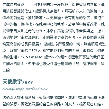
在成長的道路上，我們經歷的每一段旅程，都是智慧的累積，運
用這份智慧與信任，讓熱情成為指引，照亮前方未知的道路，無
懼地向前邁進，披荊斬棘，以更積極、更有創意的態度，擁抱生
活中的每一個挑戰，在感恩中釋放執著，於平靜中接受改變，感
受到來自大地之母的滋養，沐浴在萬物循環的節奏裡與之共振，
深刻地與宇宙本源連結，走向靈魂更高的召喚，引領我們進入靈
魂更高善的成長與擴展。 感謝生命所經歷的一切，無論順境或逆
境，感謝宇宙給予的指引和推動我們所需的力量，來創造我們選
擇的生活。～
Namaste
. 讓2222的頻率喚醒我們專注於我們正
在觸及的層面，如果你也感受到這份能量的共鳴，請按個讚、留
言給
天使數字7927
/l/blog/angel-number/7927/
透過深入探索潛意識，智慧地提出問題，清晰地釐清內心真正渴
望的夢想，勇敢追尋屬於自己的道路，與家人、根源緊密連結，