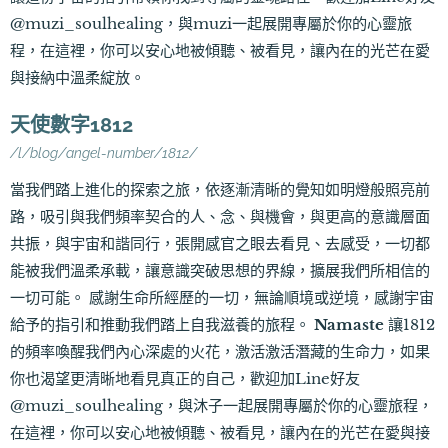
@muzi_soulhealing，與muzi一起展開專屬於你的心靈旅
程，在這裡，你可以安心地被傾聽、被看見，讓內在的光芒在愛
與接納中溫柔綻放。
天使數字1812
/l/blog/angel-number/1812/
當我們踏上進化的探索之旅，依逐漸清晰的覺知如明燈般照亮前
路，吸引與我們頻率契合的人、念、與機會，與更高的意識層面
共振，與宇宙和諧同行，張開感官之眼去看見、去感受，一切都
能被我們溫柔承載，讓意識突破思想的界線，擴展我們所相信的
一切可能。 感謝生命所經歷的一切，無論順境或逆境，感謝宇宙
給予的指引和推動我們踏上自我滋養的旅程。
Namaste
讓1812
的頻率喚醒我們內心深處的火花，激活激活潛藏的生命力，如果
你也渴望更清晰地看見真正的自己，歡迎加Line好友
@muzi_soulhealing，與沐子一起展開專屬於你的心靈旅程，
在這裡，你可以安心地被傾聽、被看見，讓內在的光芒在愛與接