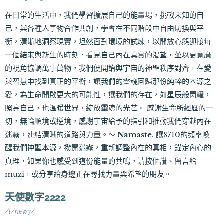
在日常的生活中，我們學習擴展自己的能量場，挑戰未知的自
己，與各種人事物合作共創，學會在不同階段中自由切換與平
衡，清晰地洞察現實，坦然面對環境的試煉，以開放心態迎接每
一個結束與新生的時刻，看見自己內在真實的渴望，並以更寬廣
的視角協調萬事萬物，我們便開始與宇宙的神聖秩序對齊，在愛
與智慧中找到真正的平衡，讓我們的靈魂回歸那份純粹的本源之
愛，為生命開啟更大的可能性，讓我們的存在，如星辰般閃耀，
照亮自己，也溫暖世界，綻放靈魂的光芒。 感謝生命所經歷的一
切，無論順境或逆境，感謝宇宙給予的指引和推動我們穿越內在
迷霧，連結清晰的道路與力量。～
Namaste
. 讓8710的頻率喚
醒我們神聖本源，撥開迷霧，重新調整內在的真相，錨定內心的
真理，如果你也感受到這份能量的共鳴，請按個讚、留言給
muzi，或分享給身邊正在尋找力量與希望的朋友。
天使數字2222
/l/new3/