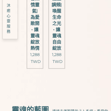
情靈
調頻|
沐
癒
氣|
喚醒
心
為愛
生命
靈
敞開
之光
服
• 讓
• 讓
務
靈魂
靈魂
綻放
自由
熱情
綻放
1,288
1,288
TWD
TWD
🗺️靈魂的藍圖