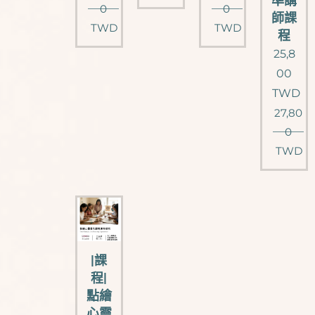
準講
0
0
師課
TWD
TWD
程
25,8
00
TWD
27,80
0
TWD
|課
程|
點繪
心靈