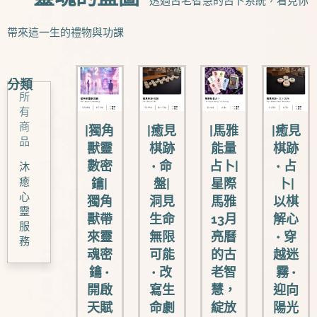
透過古老智慧的占卜系統，看見你
帶來這一生的禮物與功課
分類
所
有
商
|獨角
|癒見
|馬雅
|癒見
品
獸靈
棋跡
能量
棋跡
數密
• 命
占卜|
• 占
沐
癒
鑰|
盤|
星際
卜|
心
獨角
洞見
馬雅
以棋
靈
獸帶
生命
13月
解心
服
來靈
無限
亮曆
• 穿
務
魂密
可能
的古
越迷
鑰 •
• 改
老智
霧 •
開啟
寫生
慧，
迎向
天賦
命劇
綻放
陽光