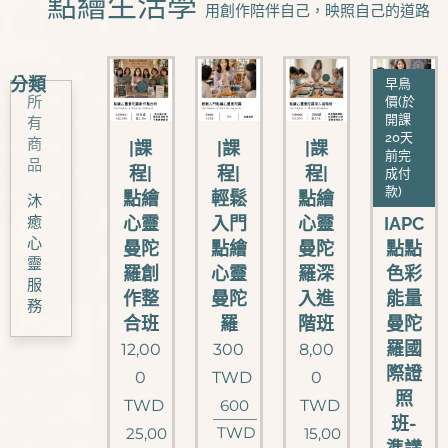
🧿點繪生活學
用創作陪伴自己，映照自己的道路
分類
早鳥
所
價(於
開課
有
20天
商
|課
|課
|課
|證照
前完
品
程|
程|
程|
班|
成付
款)
點繪
輕鬆
點繪
美國
沐
癒
心靈
入門
心靈
IAPC
心
曼陀
點繪
曼陀
點點
靈
羅創
心靈
羅深
色彩
服
作整
曼陀
入進
能量
務
合班
羅
階班
曼陀
羅國
12,00
300
8,00
際證
0
TWD
0
照
TWD
600
TWD
班-
TWD
25,00
15,00