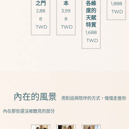
之門
本
各維
1,888
度的
2,88
3,99
TWD
天賦
8
8
特質
TWD
TWD
1,688
TWD
♥️內在的風景
用對話與陪伴的方式，慢慢走進你
內在那些還沒被聽見的部分