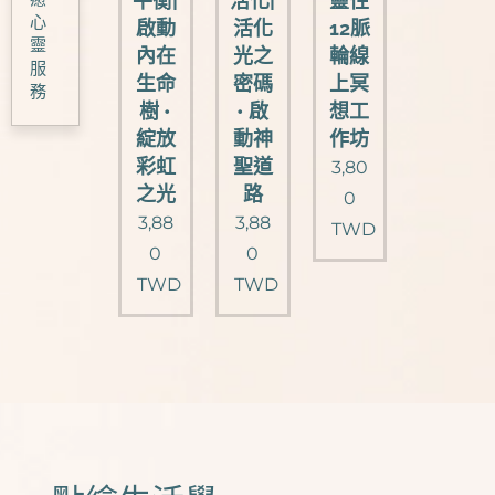
平衡|
活化|
靈性
心
啟動
活化
12脈
靈
內在
光之
輪線
服
生命
密碼
上冥
務
樹 •
• 啟
想工
綻放
動神
作坊
彩虹
聖道
3,80
之光
路
0
3,88
3,88
TWD
0
0
TWD
TWD