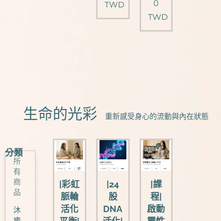
0
TWD
TWD
🌈生命的光彩
重新感受身心的流動與內在狀態
分類
所
有
商
|彩虹
|24
|課
品
脈輪
股
程|
活化
DNA
啟動
沐
癒