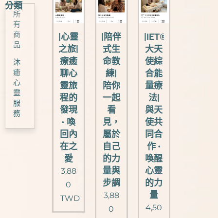
分類
所
有
商
|心靈
|陪伴
|IET®
品
之旅|
式生
大天
療癒
命教
使綜
沐
癒
聊心
練|
合能
心
靈旅
陪你
量療
靈
程的
一起
法|
服
發現
看
與天
務
• 喚
見，
使共
回內
屬於
同合
在之
自己
作 •
愛
的力
喚醒
量與
心靈
3,88
步調
的力
0
量
3,88
TWD
4,50
0