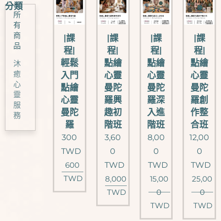
分類
所
有
商
|課
|課
|課
|課
品
程|
程|
程|
程|
輕鬆
點繪
點繪
點繪
沐
癒
入門
心靈
心靈
心靈
心
點繪
曼陀
曼陀
曼陀
靈
心靈
羅興
羅深
羅創
服
曼陀
趣初
入進
作整
務
羅
階班
階班
合班
300
3,60
8,00
12,00
TWD
0
0
0
600
TWD
TWD
TWD
TWD
8,000
15,00
25,00
TWD
0
0
TWD
TWD