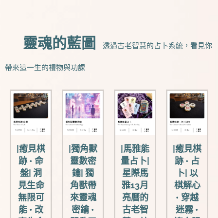
🗺️靈魂的藍圖
透過古老智慧的占卜系統，看見你
帶來這一生的禮物與功課
|癒見棋
|獨角獸
|馬雅能
|癒見棋
跡 • 命
靈數密
量占卜|
跡 • 占
盤| 洞
鑰| 獨
星際馬
卜| 以
見生命
角獸帶
雅13月
棋解心
無限可
來靈魂
亮曆的
• 穿越
能 • 改
密鑰 •
古老智
迷霧 •