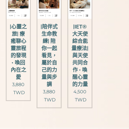
|心靈之
|陪伴式
|IET®
旅| 療
生命教
大天使
癒聊心
練| 陪
綜合能
靈旅程
你一起
量療法|
的發現
看見，
與天使
• 喚回
屬於自
共同合
內在之
己的力
作 • 喚
愛
量與步
醒心靈
調
的力量
3,880
3,880
4,500
TWD
TWD
TWD