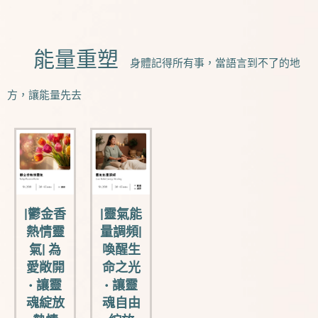
⚡能量重塑
身體記得所有事，當語言到不了的地
方，讓能量先去
|鬱金香
|靈氣能
熱情靈
量調頻|
氣| 為
喚醒生
愛敞開
命之光
• 讓靈
• 讓靈
魂綻放
魂自由