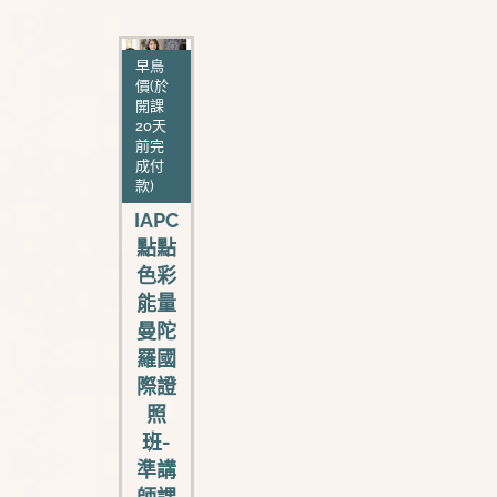
早鳥
價(於
開課
20天
|證照
前完
班|
成付
款)
美國
IAPC
點點
色彩
能量
曼陀
羅國
際證
照
班-
準講