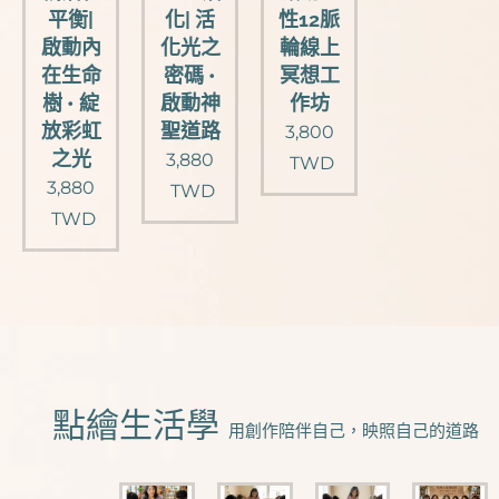
平衡|
化| 活
性12脈
啟動內
化光之
輪線上
在生命
密碼 •
冥想工
樹 • 綻
啟動神
作坊
放彩虹
聖道路
3,800
之光
3,880
TWD
3,880
TWD
TWD
🧿點繪生活學
用創作陪伴自己，映照自己的道路