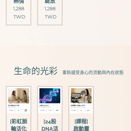
熱情
綻放
1,288
1,288
TWD
TWD
🌈生命的光彩
重新感受身心的流動與內在狀態
|彩虹脈
|24股
|課程|
輪活化
DNA活
啟動靈