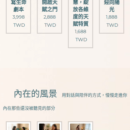
寫生命
開啟天
慧，綻
迎向陽
劇本
賦之門
放各維
光
度的天
3,998
2,888
1,888
賦特質
TWD
TWD
TWD
1,688
TWD
♥️內在的風景
用對話與陪伴的方式，慢慢走進你
內在那些還沒被聽見的部分