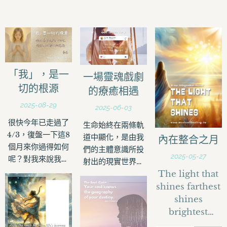
「我」，是一
一場靈魂戲劇
切的根源
的療癒相遇
2025-08-29
2025-06-03
很快今年已走過了
生命始終在兩條軌
4/3，復盤一下這8
道中顯化，是由我
內在整合之月
個月來你過得如何
們的主體意識所投
2025-05-27
呢？對我來說我的
射出的現實世界，
生活依舊忙碌，但
The light that
以及來自客觀環境
卻沒有以往為何而
shines farthest
與時代脈絡所交織
忙的迷惘，反而是
出的共時性，這兩
shines
一種過得很踏實且
者相遇的交點，就
brightest
內心充滿了喜悅，
是我們正在經歷的
nearest home.