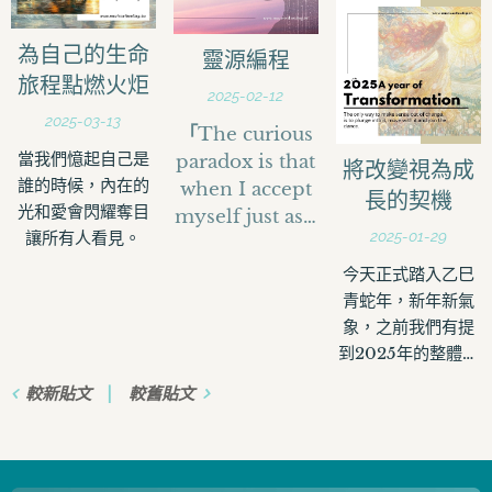
這喜悅並非來自於
「此時此地」，所
外在的成就，而是
有進入我們生命場
為自己的生命
靈源編程
內心有一種無法言
域的人事物，看似
旅程點燃火炬
語的安定與滿足。
偶然，實則早已深
2025-02-12
藏靈魂設計裡的必
2025-03-13
「
The curious
然，世界不是隨機
當我們憶起自己是
paradox is that
將改變視為成
發生，而是為了我
誰的時候，內在的
when I accept
長的契機
而來。
光和愛會閃耀奪目
myself just as I
讓所有人看見。
2025-01-29
am, then I can
」
今天正式踏入乙巳
change.
—
青蛇年，新年新氣
Carl Rogers
象，之前我們有提
到2025年的整體流
年來到9「休息
較新貼文
較舊貼文
期」，帶來的沉澱
能量，塔羅牌的
9「隱士The
Hermit」，象徵