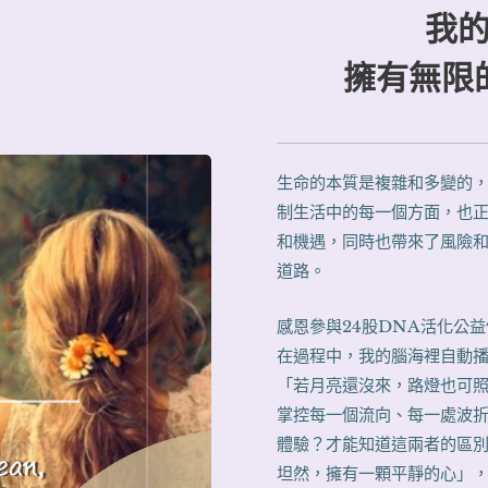
我
擁有無限
生命的本質是複雜和多變的
制生活中的每一個方面，也
和機遇，同時也帶來了風險
道路。
感恩參與24股DNA活化公
在過程中，我的腦海裡自動
「若月亮還沒來，路燈也可
掌控每一個流向、每一處波
體驗？才能知道這兩者的區
坦然，擁有一顆平靜的心」