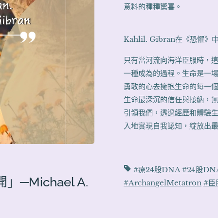
意料的種種驚喜。
Kahlil. Gibran在
只有當河流向海洋臣服時，
一種成為的過程。生命是一
勇敢的心去擁抱生命的每一
生命最深沉的信任與接納，
引領我們，透過經歷和體驗
入地實現自我認知，綻放出
#療24股DNA
#24股D
ichael A.
#ArchangelMetatron
#臣