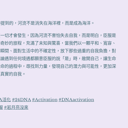
《恐懼》中提到的，河流不是消失在海洋裡，而是成為海洋。
這一切才會發生，因為河流不害怕失去自我，而是明白，臣服是
場奇妙的旅程，充滿了未知與驚喜，當我們以一顆平和、寬容、
個瞬間、面對生活中的不確定性，放下那些過重的自我負擔，對
無論遇到任何境遇都願意臣服的說「是」時，敞開自己，讓生命
生命的過程中，尋找到力量，發現自己的潛力與可能性，更加深
最真實的自我。
NA活化
#24DNA
#Activation
#DNAactivation
服
#若月亮沒來