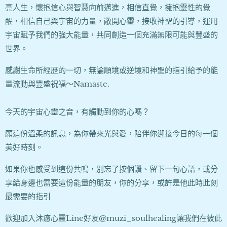
亮人生，懷抱信心與智慧向前邁進，相信直覺，擁抱靈性的覺
醒，相信自己與宇宙的力量，敞開心靈，接收神聖的引導，運用
宇宙賦予我們的強大能量，共同創造一個充滿無限可能與豐盛的
世界。
感謝生命所經歷的一切，無論順境或逆境和神聖的指引給予的能
量流動與豐盛祝福～Namaste.
今天的宇宙心靈之音，有觸動到你的心嗎？
願這份溫柔的訊息，為你帶來光與愛，陪伴你迎接今日的每一個
美好時刻。
如果你也感受到這份共鳴，別忘了按個讚、留下一句心語，或分
享給身邊也需要這份能量的朋友，你的分享，或許是他此時此刻
最需要的指引❤️
歡迎加入沐癒心靈Line好友@muzi_soulhealing讓我們在彼此