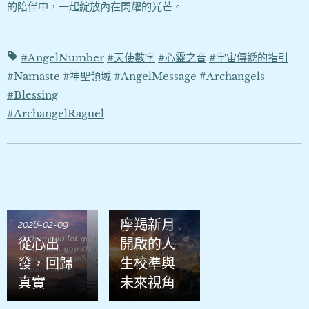
的陪伴中，一起綻放內在閃耀的光芒。
#AngelNumber
#天使數字
#心靈之音
#宇宙傳遞的指引
#Namaste
#神聖領域
#AngelMessage
#Archangels
#Blessing
#ArchangelRaguel
2026-01-21
摩羯新月
2026-02-09
從心出
開啟的人
發，回歸
生校準與
真實
未來視角