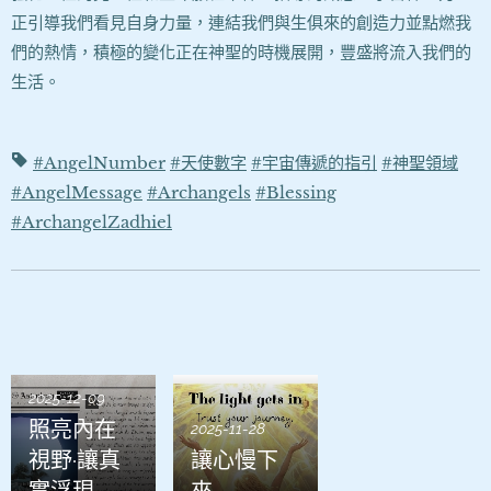
正引導我們看見自身力量，連結我們與生俱來的創造力並點燃我
們的熱情，積極的變化正在神聖的時機展開，豐盛將流入我們的
生活。
#AngelNumber
#天使數字
#宇宙傳遞的指引
#神聖領域
#AngelMessage
#Archangels
#Blessing
#ArchangelZadhiel
2025-12-09
照亮內在
2025-11-28
視野·讓真
讓心慢下