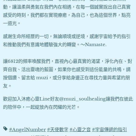
動，讓溫柔與勇氣在我們內在相遇，在每一個誠實說出自己真實
感受的時刻，我們都在實現療癒，為自己，也為這個世界，點亮
一道光。
感謝生命所經歷的一切，無論順境或逆境，感謝宇宙給予的指引
和推動我們有意識地體驗強大的轉變。～Namaste.
讓6812的頻率喚醒我們，直視內心最真實的渴望，淨化內在、對
齊自我、活出靈魂的藍圖，如果你也感受到這份能量的共鳴，請
按個讚、留言給 muzi，或分享給身邊正在尋找力量與希望的朋
友。
歡迎加入沐癒心靈Line好友@muzi_soulhealing讓我們在彼此
的陪伴中，一起綻放內在閃耀的光芒。
#AngelNumber
#天使數字
#心靈之音
#宇宙傳遞的指引