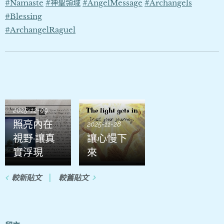
#Namaste
#神聖領域
#AngelMessage
#Archangels
#Blessing
#ArchangelRaguel
2025-12-09
照亮內在
2025-11-28
視野·讓真
讓心慢下
實浮現
來
較新貼文
較舊貼文