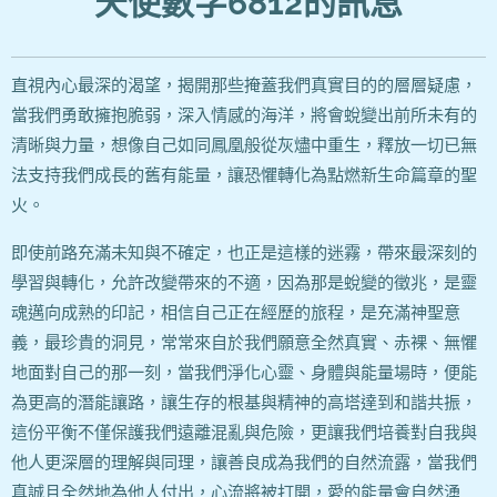
天使數字6812的訊息
直視內心最深的渴望，揭開那些掩蓋我們真實目的的層層疑慮，
當我們勇敢擁抱脆弱，深入情感的海洋，將會蛻變出前所未有的
清晰與力量，想像自己如同鳳凰般從灰燼中重生，釋放一切已無
法支持我們成長的舊有能量，讓恐懼轉化為點燃新生命篇章的聖
火。
即使前路充滿未知與不確定，也正是這樣的迷霧，帶來最深刻的
學習與轉化，允許改變帶來的不適，因為那是蛻變的徵兆，是靈
魂邁向成熟的印記，相信自己正在經歷的旅程，是充滿神聖意
義，最珍貴的洞見，常常來自於我們願意全然真實、赤裸、無懼
地面對自己的那一刻，當我們淨化心靈、身體與能量場時，便能
為更高的潛能讓路，讓生存的根基與精神的高塔達到和諧共振，
這份平衡不僅保護我們遠離混亂與危險，更讓我們培養對自我與
他人更深層的理解與同理，讓善良成為我們的自然流露，當我們
真誠且全然地為他人付出，心流將被打開，愛的能量會自然湧